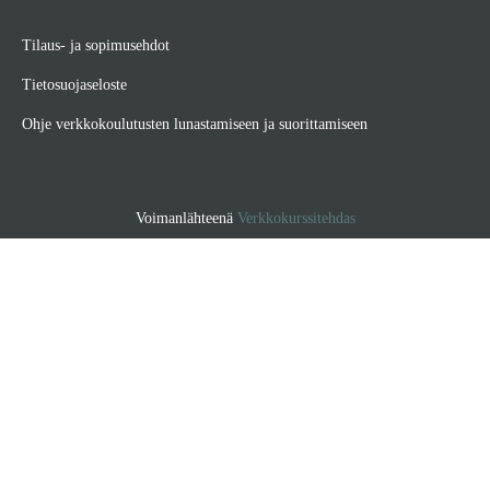
Tilaus- ja sopimusehdot
Tietosuojaseloste
Ohje verkkokoulutusten lunastamiseen ja suorittamiseen
Voimanlähteenä
Verkkokurssitehdas