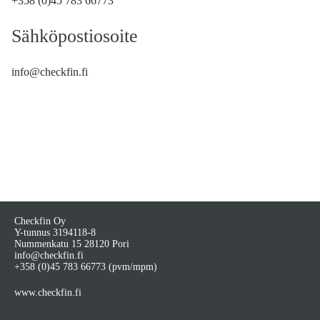
+358 (0)45 783 66773
Sähköpostiosoite
info@checkfin.fi
Checkfin Oy
Y-tunnus 3194118-8
Nummenkatu 15 28120 Pori
info@checkfin.fi
+358 (0)45 783 66773
(pvm/mpm)
www.checkfin.fi