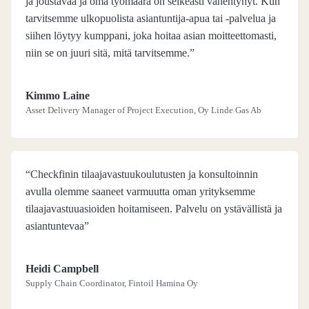
ja joustavaa ja oma työmäärä on selkeästi vähentynyt. Kun
tarvitsemme ulkopuolista asiantuntija-apua tai -palvelua ja
siihen löytyy kumppani, joka hoitaa asian moitteettomasti,
niin se on juuri sitä, mitä tarvitsemme.”
Kimmo Laine
Asset Delivery Manager of Project Execution, Oy Linde Gas Ab
“Checkfinin tilaajavastuukoulutusten ja konsultoinnin
avulla olemme saaneet varmuutta oman yrityksemme
tilaajavastuuasioiden hoitamiseen. Palvelu on ystävällistä ja
asiantuntevaa”
Heidi Campbell
Supply Chain Coordinator, Fintoil Hamina Oy