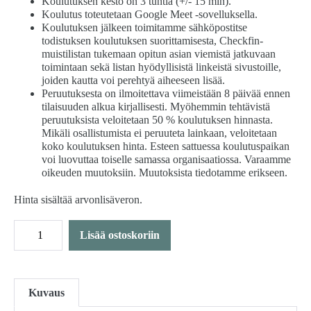
Koulutuksen kesto on 3 tuntia (+/- 15 min).
Koulutus toteutetaan Google Meet -sovelluksella.
Koulutuksen jälkeen toimitamme sähköpostitse
todistuksen koulutuksen suorittamisesta, Checkfin-
muistilistan tukemaan opitun asian viemistä jatkuvaan
toimintaan sekä listan hyödyllisistä linkeistä sivustoille,
joiden kautta voi perehtyä aiheeseen lisää.
Peruutuksesta on ilmoitettava viimeistään 8 päivää ennen
tilaisuuden alkua kirjallisesti. Myöhemmin tehtävistä
peruutuksista veloitetaan 50 % koulutuksen hinnasta.
Mikäli osallistumista ei peruuteta lainkaan, veloitetaan
koko koulutuksen hinta. Esteen sattuessa koulutuspaikan
voi luovuttaa toiselle samassa organisaatiossa. Varaamme
oikeuden muutoksiin. Muutoksista tiedotamme erikseen.
Hinta sisältää arvonlisäveron.
Tilaajavastuulaki
Lisää ostoskoriin
käytännönläheisesti
-
webinaari
määrä
Kuvaus