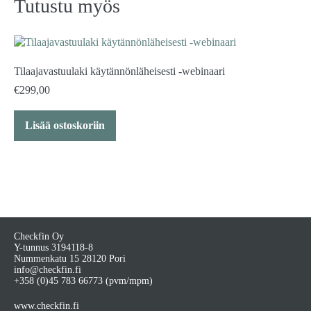
Tutustu myös
Tilaajavastuulaki käytännönläheisesti -webinaari
€
299,00
Lisää ostoskoriin
Checkfin Oy
Y-tunnus 3194118-8
Nummenkatu 15 28120 Pori
info@checkfin.fi
+358 (0)45 783 66773
(pvm/mpm)
www.checkfin.fi