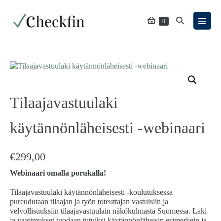
Siirry
sisältöön
Ostoskori
Näytä/piilota
Tuotteet
0
Näytä/
ostoskorissa
hakukenttä
valik
Tilaajavastuulaki
käytännönläheisesti -webinaari
€
299,00
Webinaari omalla porukalla!
Tilaajavastuulaki käytännönläheisesti -koulutuksessa
pureudutaan tilaajan ja työn toteuttajan vastuisiin ja
velvollisuuksiin tilaajavastuulain näkökulmasta Suomessa. Laki
ja vaatimukset tuodaan tutuiksi käytännönläheisin esimerkein ja