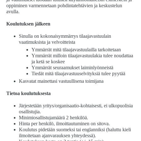
oppiminen varmennetaan pohdintatehtävien ja keskustelun
avulla.
Koulutuksen jälkeen
Sinulla on kokonaisymmärrys tilaajavastuulain
vaatimuksista ja velvoitteista
Ymmärrät mitä tilaajavastuulailla tarkoitetaan
Ymmärrät milloin tilaajavastuulakia tulee noudattaa
ja ketä se koskee
Ymmärrät seuraamukset laiminlyönneistä
Tiedät mitä tilaajavastuuselvityksiä tulee pyytää
Kasvatat mainettasi vastuullisena toimijana
Tietoa koulutuksesta
Järjestetään yritys/organisaatio-kohtaisesti, ei ulkopuolisia
osallistujia.
Minimiosallistujamäärä 2 henkilöä.
Hinta per henkilö, ilmoittautuminen on sitova.
Koulutus pidetään suomeksi tai englanniksi (haluttu kieli
ilmoitetaan ajanvarauksen yhteydessä).